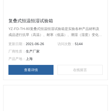
复叠式恒温恒湿试验箱
YZ-FD-TH-80复叠式恒温恒湿试验箱是实验各种产品材料及
成品进行抗旱（高温）、耐寒（低温）、潮湿（湿度）变化后
的参数及性能。适合电子、光电、LED、金属、半导体、医
更新日期：
2021-06-26
访问次数：
5144
疗、汽车、涂料、航空、科研等领域之用。
厂商性质：
生产厂家
产品产地：
上海
查看详情
在线留言