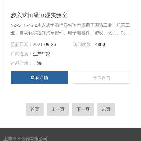
步入式恒温恒湿实验室
YZ-STH-4m2步入式恒温恒湿实验室应用于国防工业、航天工
业、自动化零组件汽车部件、电子电器件、塑胶、化工、制药
工业及相关产品之耐热、耐寒、防潮测试，为产业界提供大型
更新日期：
2021-06-26
访问次数：
4880
零件，半成品，成品之大型温湿度测试环境空间，适合于测试
厂商性质：
生产厂家
产品量多、体积大之试验设备如：电脑终端机、汽车零件。
产品产地：
上海
查看详情
在线留言
首页
上一页
下一页
末页
上海予卓仪器有限公司